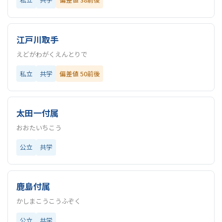
江戸川取手
えどがわがくえんとりで
私立
共学
偏差値 50前後
太田一付属
おおたいちこう
公立
共学
鹿島付属
かしまこうこうふぞく
公立
共学