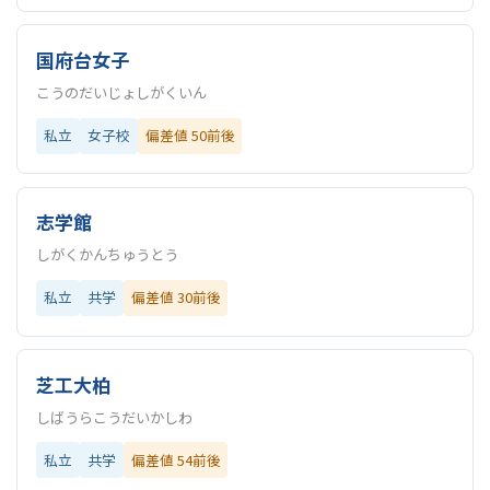
国府台女子
こうのだいじょしがくいん
私立
女子校
偏差値 50前後
志学館
しがくかんちゅうとう
私立
共学
偏差値 30前後
芝工大柏
しばうらこうだいかしわ
私立
共学
偏差値 54前後