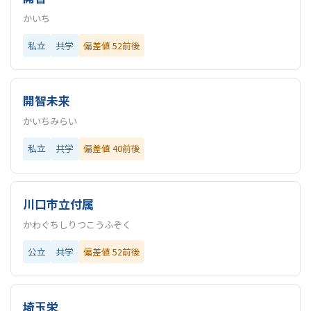
かいち
私立
共学
偏差値 52前後
開智未来
かいちみらい
私立
共学
偏差値 40前後
川口市立付属
かわぐちしりつこうふぞく
公立
共学
偏差値 52前後
埼玉栄