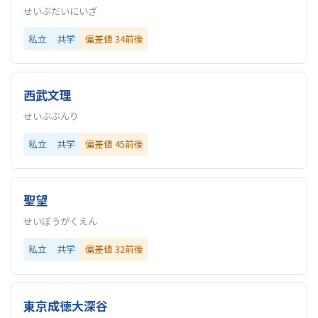
せいぶだいにいざ
私立
共学
偏差値 34前後
西武文理
せいぶぶんり
私立
共学
偏差値 45前後
聖望
せいぼうがくえん
私立
共学
偏差値 32前後
東京成徳大深谷