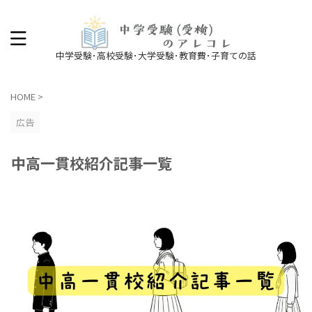
中学受験･高校受験･大学受験･教育費･子育ての話
HOME
>
広告
中高一貫校紹介記事一覧