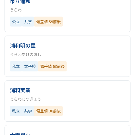
市立浦和
うらわ
公立
共学
偏差値 59前後
浦和明の星
うらわあけのほし
私立
女子校
偏差値 63前後
浦和実業
うらわじつぎょう
私立
共学
偏差値 36前後
大妻嵐山