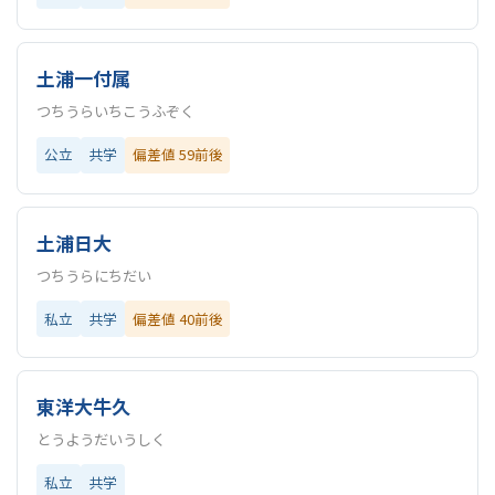
土浦一付属
つちうらいちこうふぞく
公立
共学
偏差値 59前後
土浦日大
つちうらにちだい
私立
共学
偏差値 40前後
東洋大牛久
とうようだいうしく
私立
共学