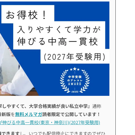
学しやすくて、大学合格実績が良い私立中学』
通称
最新版
を
無料メルマガ
読者限定で公開しています！
伸びる中高一貫校(東京・神奈川)(2027年受験用)
録できます
し、いつでも配信停止にできますのでぜひ