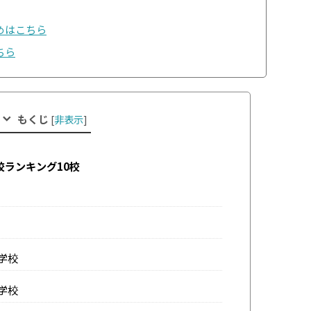
めはこちら
ちら
もくじ
[
非表示
]
校ランキング10校
学校
学校