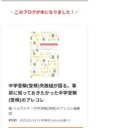
╲このブログが本になりました！／
中学受験(受検)失敗組が語る。事
前に知っておきたかった中学受験
(受検)のアレコレ
著:リョウスケ｜中学受験(受検)のアレコレ編集
部
¥500
（2025/01/14 21:09時点 | Amazon調べ）