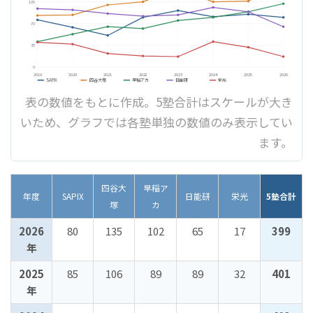
105
70
35
0
2019
2020
2021
2022
2023
2024
2025
2026
SAPIX
四谷大塚
早稲アカ
日能研
栄光
表の数値をもとに作成。5塾合計はスケールが大き
いため、グラフでは各塾単独の数値のみ表示してい
ます。
四谷大
早稲ア
年度
SAPIX
日能研
栄光
5塾合計
塚
カ
2026
80
135
102
65
17
399
年
2025
85
106
89
89
32
401
年