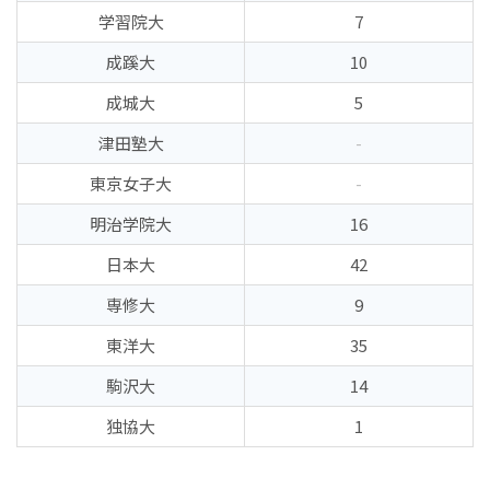
学習院大
7
成蹊大
10
成城大
5
津田塾大
-
東京女子大
-
明治学院大
16
日本大
42
専修大
9
東洋大
35
駒沢大
14
独協大
1