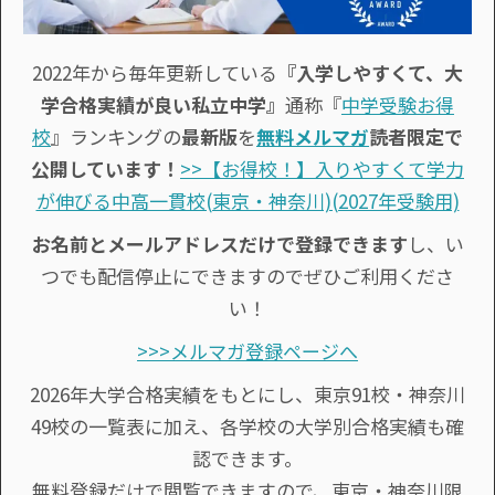
2022年から毎年更新している
『入学しやすくて、大
学合格実績が良い私立中学』
通称『
中学受験お得
校
』ランキングの
最新版
を
無料メルマガ
読者限定で
公開しています！
>>【お得校！】入りやすくて学力
が伸びる中高一貫校(東京・神奈川)(2027年受験用)
お名前とメールアドレスだけで登録できます
し、い
つでも配信停止にできますのでぜひご利用くださ
い！
>>>メルマガ登録ページへ
2026年大学合格実績をもとにし、東京91校・神奈川
49校の一覧表に加え、各学校の大学別合格実績も確
認できます。
無料登録だけで閲覧できますので、東京・神奈川限