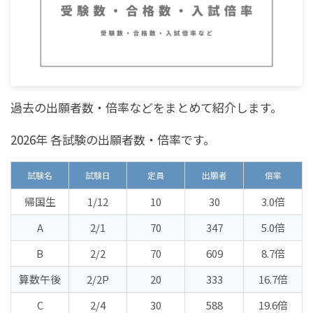
過去の出願者数・倍率などをまとめて紹介します。
2026年 各試験の出願者数・倍率です。
試験名
試験日
定員
出願者
倍率
帰国生
1/12
10
30
3.0倍
A
2/1
70
347
5.0倍
B
2/2
70
609
8.7倍
算数午後
2/2P
20
333
16.7倍
C
2/4
30
588
19.6倍