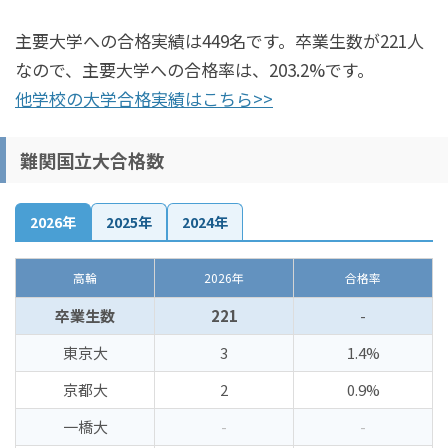
主要大学への合格実績は449名です。卒業生数が221人
なので、主要大学への合格率は、203.2%です。
他学校の大学合格実績はこちら>>
難関国立大合格数
2026年
2025年
2024年
高輪
2026年
合格率
卒業生数
221
-
東京大
3
1.4%
京都大
2
0.9%
一橋大
-
-