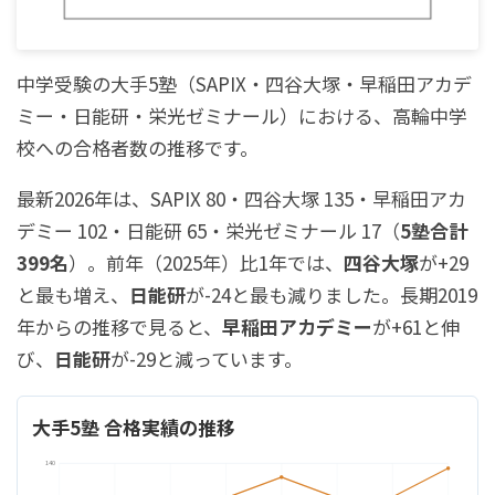
中学受験の大手5塾（SAPIX・四谷大塚・早稲田アカデ
ミー・日能研・栄光ゼミナール）における、高輪中学
校への合格者数の推移です。
最新2026年は、SAPIX 80・四谷大塚 135・早稲田アカ
デミー 102・日能研 65・栄光ゼミナール 17（
5塾合計
399名
）。前年（2025年）比1年では、
四谷大塚
が+29
と最も増え、
日能研
が-24と最も減りました。長期2019
年からの推移で見ると、
早稲田アカデミー
が+61と伸
び、
日能研
が-29と減っています。
大手5塾 合格実績の推移
140