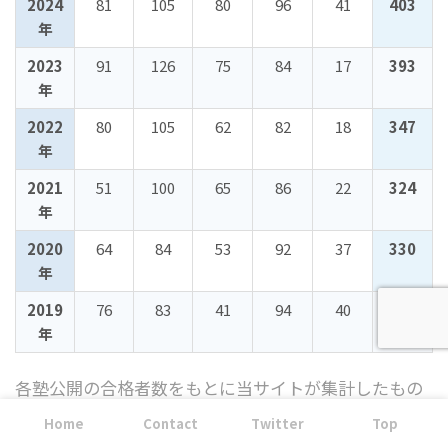
2024
81
105
80
96
41
403
年
2023
91
126
75
84
17
393
年
2022
80
105
62
82
18
347
年
2021
51
100
65
86
22
324
年
2020
64
84
53
92
37
330
年
2019
76
83
41
94
40
334
年
各塾公開の合格者数をもとに当サイトが集計したもの
です。合格者は
延べ人数の入塾
であり、塾とは「合格
Home
Contact
Twitter
Top
のしやすさ」を評価するものではありません。各塾の