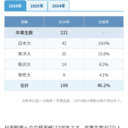
2026年
2025年
2024年
高輪
2026年
合格率
卒業生数
221
-
日本大
42
19.0%
東洋大
35
15.8%
駒沢大
14
6.3%
専修大
9
4.1%
合計
100
45.2%
合格率は延べ合格数÷卒業生数。100%超は複数合格の場合あり。
日東駒専への合格実績は100名です。卒業生数が221人