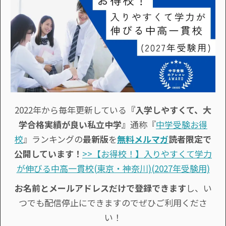
2022年から毎年更新している
『入学しやすくて、大
学合格実績が良い私立中学』
通称『
中学受験お得
校
』ランキングの
最新版
を
無料メルマガ
読者限定で
公開しています！
>>【お得校！】入りやすくて学力
が伸びる中高一貫校(東京・神奈川)(2027年受験用)
お名前とメールアドレスだけで登録できます
し、い
つでも配信停止にできますのでぜひご利用くださ
い！