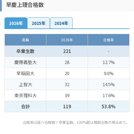
早慶上理合格数
2026年
2025年
2024年
高輪
2026年
合格率
卒業生数
221
-
慶應義塾大
28
12.7%
早稲田大
20
9.0%
上智大
32
14.5%
東京理科大
39
17.6%
合計
119
53.8%
合格率は延べ合格数÷卒業生数。100%超は複数合格の場合あり。