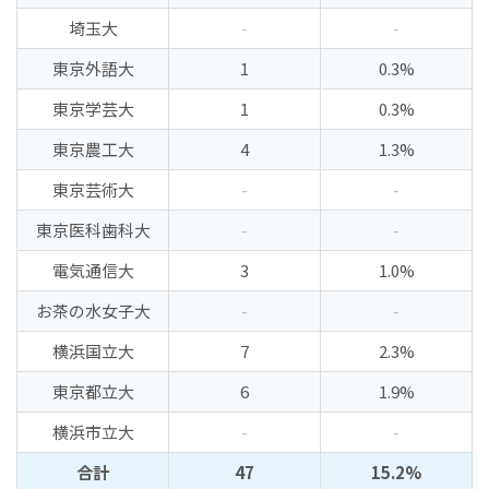
埼玉大
-
-
東京外語大
1
0.3%
東京学芸大
1
0.3%
東京農工大
4
1.3%
東京芸術大
-
-
東京医科歯科大
-
-
電気通信大
3
1.0%
お茶の水女子大
-
-
横浜国立大
7
2.3%
東京都立大
6
1.9%
横浜市立大
-
-
合計
47
15.2%