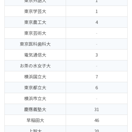
東京外語大
1
東京学芸大
1
東京農工大
4
東京芸術大
-
東京医科歯科大
-
電気通信大
3
お茶の水女子大
-
横浜国立大
7
東京都立大
6
横浜市立大
-
慶應義塾大
31
早稲田大
46
上智大
20