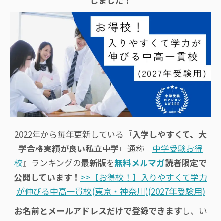
しました！
2022年から毎年更新している
『入学しやすくて、大
学合格実績が良い私立中学』
通称『
中学受験お得
校
』ランキングの
最新版
を
無料メルマガ
読者限定で
公開しています！
>>【お得校！】入りやすくて学力
が伸びる中高一貫校(東京・神奈川)(2027年受験用)
お名前とメールアドレスだけで登録できます
し、い