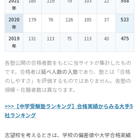
2021
185
119
79
103
22
508
年
2020
179
76
126
105
37
523
年
2019
131
113
75
113
43
475
年
各塾公開の合格者数をもとに当サイトが集計したもの
です。合格者は
延べ人数の入塾
であり、塾とは「合格
のしやすさ」を評価するものではありません。各塾の
規模・在籍者数は異なります。
>>>【中学受験塾ランキング】合格実績からみる大手5
社ランキング
志望校を考えるときは、学校の偏差値や大学合格実績