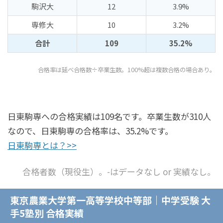
駒沢大
12
3.9%
専修大
10
3.2%
合計
109
35.2%
合格率は延べ合格数÷卒業生数。100%超は複数合格の場合あり。
日東駒専への合格実績は109名です。卒業生数が310人
なので、日東駒専の合格率は、35.2%です。
日東駒専とは？>>
合格者数（現役生）。-はデータなし or 実績なし。
東京農業大学第一高等学校中等部｜中学受験 大
手5塾別 合格実績