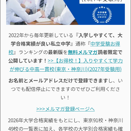
2022年から毎年更新している
『入学しやすくて、大
学合格実績が良い私立中学』
通称『
中学受験お得
校
』ランキングの
最新版
を
無料メルマガ
読者限定で
公開しています！
>>【お得校！】入りやすくて学力
が伸びる中高一貫校(東京・神奈川)(2027年受験用)
お名前とメールアドレスだけで登録できます
し、い
つでも配信停止にできますのでぜひご利用くださ
い！
>>>メルマガ登録ページへ
2026年大学合格実績をもとにし、東京91校・神奈川
49校の一覧表に加え、各学校の大学別合格実績も確