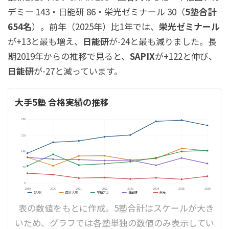
デミー 143・日能研 86・栄光ゼミナール 30（
5塾合計
654名
）。前年（2025年）比1年では、
栄光ゼミナール
が+13と最も増え、
日能研
が-24と最も減りました。長
期2019年からの推移で見ると、
SAPIX
が+122と伸び、
日能研
が-27と減っています。
大手5塾 合格実績の推移
280
210
140
70
0
2019
2020
2021
2022
2023
2024
2025
2026
SAPIX
四谷大塚
早稲アカ
日能研
栄光
表の数値をもとに作成。5塾合計はスケールが大き
いため、グラフでは各塾単独の数値のみ表示してい