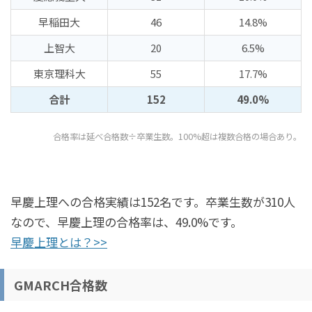
早稲田大
46
14.8%
上智大
20
6.5%
東京理科大
55
17.7%
合計
152
49.0%
合格率は延べ合格数÷卒業生数。100%超は複数合格の場合あり。
早慶上理への合格実績は152名です。卒業生数が310人
なので、早慶上理の合格率は、49.0%です。
早慶上理とは？>>
GMARCH合格数