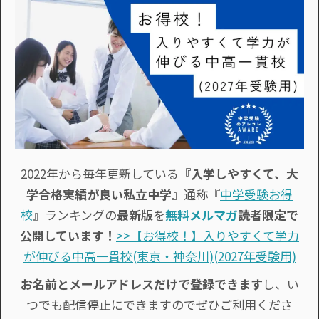
2022年から毎年更新している
『入学しやすくて、大
学合格実績が良い私立中学』
通称『
中学受験お得
校
』ランキングの
最新版
を
無料メルマガ
読者限定で
公開しています！
>>【お得校！】入りやすくて学力
が伸びる中高一貫校(東京・神奈川)(2027年受験用)
お名前とメールアドレスだけで登録できます
し、い
つでも配信停止にできますのでぜひご利用くださ