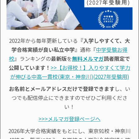
2022年から毎年更新している
『入学しやすくて、大
学合格実績が良い私立中学』
通称『
中学受験お得
校
』ランキングの
最新版
を
無料メルマガ
読者限定で
公開しています！
>>【お得校！】入りやすくて学力
が伸びる中高一貫校(東京・神奈川)(2027年受験用)
お名前とメールアドレスだけで登録できます
し、い
つでも配信停止にできますのでぜひご利用くださ
い！
>>>メルマガ登録ページへ
2026年大学合格実績をもとにし、東京91校・神奈川