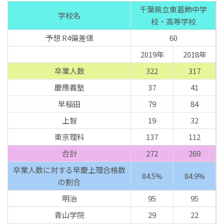
千葉県立東葛飾中学
学校名
校・高等学校
予想 R4偏差値
60
2019年
2018年
卒業人数
322
317
慶應義塾
37
41
早稲田
79
84
上智
19
32
東京理科
137
112
合計
272
269
卒業人数に対する早慶上理合格数
84.5%
84.9%
の割合
明治
95
95
青山学院
29
22