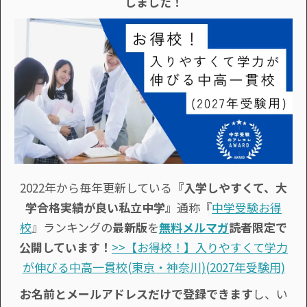
しました！
2022年から毎年更新している
『入学しやすくて、大
学合格実績が良い私立中学』
通称『
中学受験お得
校
』ランキングの
最新版
を
無料メルマガ
読者限定で
公開しています！
>>【お得校！】入りやすくて学力
が伸びる中高一貫校(東京・神奈川)(2027年受験用)
お名前とメールアドレスだけで登録できます
し、い