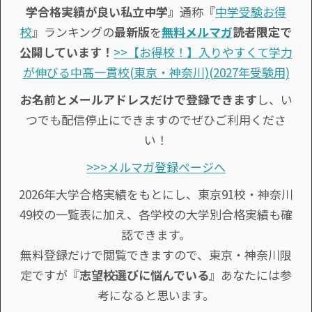
学合格実績が良い私立中学』
通称『
中学受験お得
校
』ランキングの
最新版
を
無料メルマガ
読者限定で
公開しています！
>>【お得校！】入りやすくて学力
が伸びる中高一貫校(東京・神奈川)(2027年受験用)
お名前とメールアドレスだけで登録できます
し、い
つでも配信停止にできますのでぜひご利用くださ
い！
>>>メルマガ登録ページへ
2026年大学合格実績をもとにし、東京91校・神奈川
49校の一覧表に加え、各学校の大学別合格実績も確
認できます。
無料登録だけで閲覧できますので、東京・神奈川限
定ですが『
志望校選びに悩んでいる
』あなたには参
考になると思います。