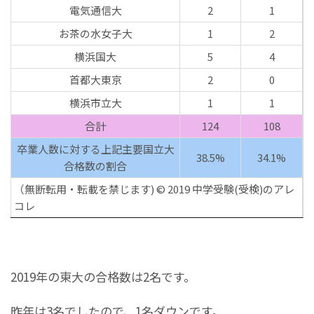
電気通信大
2
1
お茶の水女子大
1
2
横浜国大
5
4
首都大東京
2
0
横浜市立大
1
1
合計
124
108
卒業人数に対する上記主要国立大
38.5%
34.1%
合格数の割合
（無断転用・転載を禁じます) © 2019 中学受験(受検)のアレ
コレ
2019年の東大の合格数は2名です。
昨年は3名でしたので、1名ダウンです。