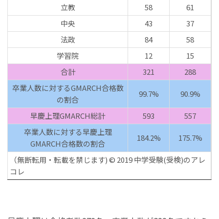
立教
58
61
中央
43
37
法政
84
58
学習院
12
15
合計
321
288
卒業人数に対するGMARCH合格数
99.7%
90.9%
の割合
早慶上理GMARCH総計
593
557
卒業人数に対する早慶上理
184.2%
175.7%
GMARCH合格数の割合
（無断転用・転載を禁じます) © 2019 中学受験(受検)のアレ
コレ