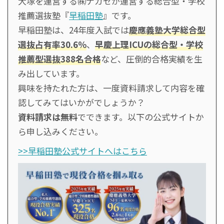
大塚を運営する㈱ナガセが運営する総合型・学校
推薦選抜塾『
早稲田塾
』です。
早稲田塾は、24年度入試では
慶應義塾大学総合型
選抜占有率30.6％
、
早慶上理ICUの総合型・学校
推薦型選抜388名合格
など、圧倒的合格実績を生
み出しています。
興味を持たれた方は、一度資料請求して内容を確
認してみてはいかがでしょうか？
資料請求は無料
でできます。以下の公式サイトか
ら申し込みください。
>>早稲田塾公式サイトへはこちら