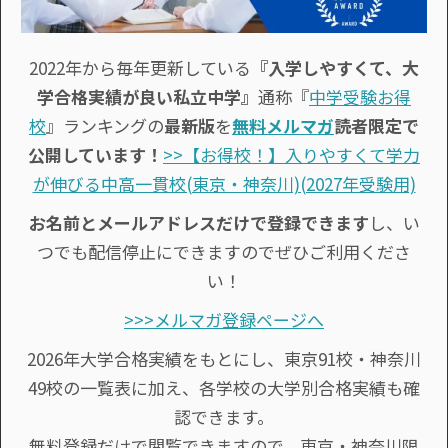
2022年から毎年更新している
『入学しやすくて、大
学合格実績が良い私立中学』
通称『
中学受験お得
校
』ランキングの
最新版
を
無料メルマガ
読者限定で
公開しています！
>>【お得校！】入りやすくて学力
が伸びる中高一貫校(東京・神奈川)(2027年受験用)
お名前とメールアドレスだけで登録できます
し、い
つでも配信停止にできますのでぜひご利用くださ
い！
>>>メルマガ登録ページへ
2026年大学合格実績をもとにし、東京91校・神奈川
49校の一覧表に加え、各学校の大学別合格実績も確
認できます。
無料登録だけで閲覧できますので、東京・神奈川限