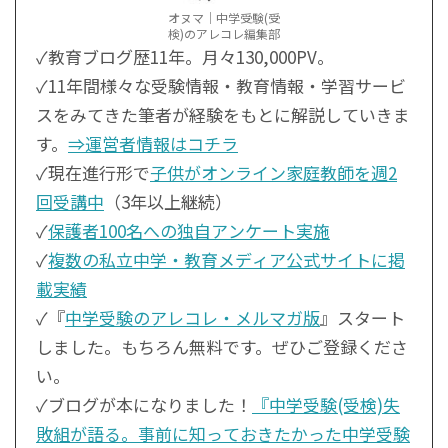
オヌマ｜中学受験(受
検)のアレコレ編集部
✓教育ブログ歴11年。月々130,000PV。
✓11年間様々な受験情報・教育情報・学習サービ
スをみてきた筆者が経験をもとに解説していきま
す。
⇒運営者情報はコチラ
✓現在進行形で
子供がオンライン家庭教師を週2
回受講中
（3年以上継続）
✓
保護者100名への独自アンケート実施
✓
複数の私立中学・教育メディア公式サイトに掲
載実績
✓『
中学受験のアレコレ・メルマガ版
』スタート
しました。もちろん無料です。ぜひご登録くださ
い。
✓ブログが本になりました！
『中学受験(受検)失
敗組が語る。事前に知っておきたかった中学受験