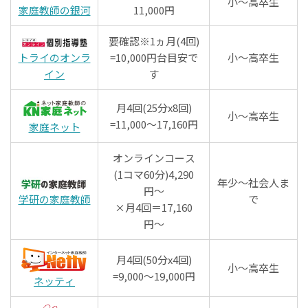
小～高卒生
家庭教師の銀河
11,000円
要確認※1ヵ月(4回)
トライのオンラ
=10,000円台目安で
小～高卒生
イン
す
月4回(25分x8回)
小～高卒生
=11,000～17,160円
家庭ネット
オンラインコース
(1コマ60分)4,290
年少〜社会人ま
円〜
学研の家庭教師
で
×月4回＝17,160
円〜
月4回(50分x4回)
小～高卒生
=9,000～19,000円
ネッティ