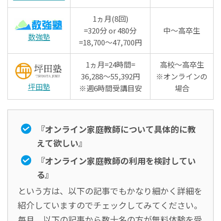
1ヵ月(8回)
=320分 or 480分
中～高卒生
数強塾
=18,700～47,700円
1ヵ月=24時間=
高校～高卒生
36,288～55,392円
※オンラインの
坪田塾
※週6時間受講目安
場合
『オンライン家庭教師について具体的に教
えて欲しい』
『オンライン家庭教師の利用を検討してい
る』
という方は、以下の記事でもかなり細かく詳細を
紹介していますのでチェックしてみてください。
毎月、以下の記事から数十名の方が無料体験を受