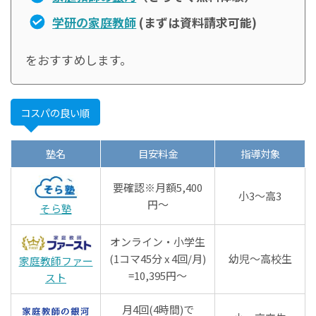
学研の家庭教師
(まずは資料請求可能)
をおすすめします。
コスパの良い順
塾名
目安料金
指導対象
要確認※月額5,400
小3～高3
円～
そら塾
オンライン・小学生
(1コマ45分 x 4回/月)
幼児～高校生
家庭教師ファー
=10,395円～
スト
月4回(4時間)で