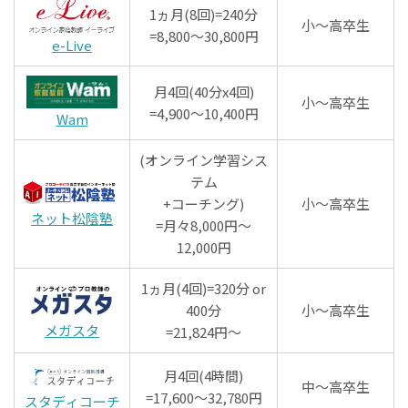
1ヵ月(8回)=240分
小～高卒生
=8,800～30,800円
e-Live
月4回(40分x4回)
小～高卒生
=4,900～10,400円
Wam
(オンライン学習シス
テム
+コーチング)
小～高卒生
ネット松陰塾
=月々8,000円～
12,000円
1ヵ月(4回)=320分 or
400分
小～高卒生
メガスタ
=21,824円～
月4回(4時間)
中～高卒生
=17,600～32,780円
スタディコーチ