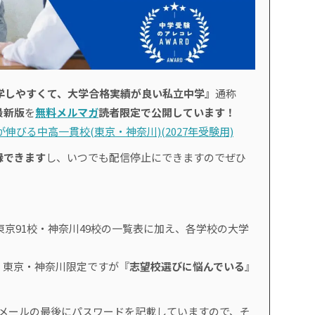
学しやすくて、大学合格実績が良い私立中学』
通称
最新版
を
無料メルマガ
読者限定で公開しています！
伸びる中高一貫校(東京・神奈川)(2027年受験用)
録できます
し、いつでも配信停止にできますのでぜひ
東京91校・神奈川49校の一覧表に加え、各学校の大学
、東京・神奈川限定ですが『
志望校選びに悩んでいる
』
。
のメールの最後にパスワードを記載していますので、そ