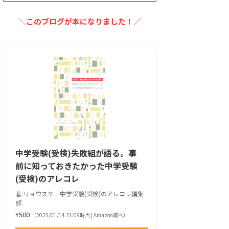
╲このブログが本になりました！／
中学受験(受検)失敗組が語る。事
前に知っておきたかった中学受験
(受検)のアレコレ
著:リョウスケ｜中学受験(受検)のアレコレ編集
部
¥500
（2025/01/14 21:09時点 | Amazon調べ）