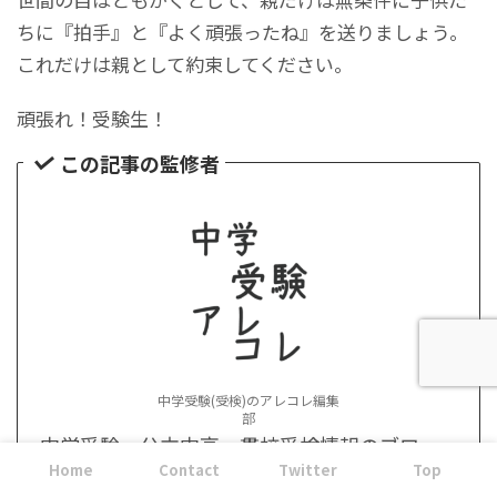
ちに『拍手』と『よく頑張ったね』を送りましょう。
これだけは親として約束してください。
頑張れ！受験生！
この記事の監修者
中学受験(受検)のアレコレ編集
部
中学受験・公立中高一貫校受検情報のブロ
Home
Contact
Twitter
Top
グ。今年で運営11年目。11年間の経験をもと