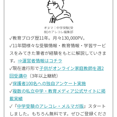
オヌマ｜中学受験(受
検)のアレコレ編集部
✓教育ブログ歴11年。月々130,000PV。
✓11年間様々な受験情報・教育情報・学習サービ
スをみてきた筆者が経験をもとに解説していきま
す。
⇒運営者情報はコチラ
✓現在進行形で
子供がオンライン家庭教師を週2
回受講中
（3年以上継続）
✓
保護者100名への独自アンケート実施
✓
複数の私立中学・教育メディア公式サイトに掲
載実績
✓『
中学受験のアレコレ・メルマガ版
』スタート
しました。もちろん無料です。ぜひご登録くださ