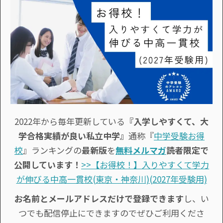
2022年から毎年更新している
『入学しやすくて、大
学合格実績が良い私立中学』
通称『
中学受験お得
校
』ランキングの
最新版
を
無料メルマガ
読者限定で
公開しています！
>>【お得校！】入りやすくて学力
が伸びる中高一貫校(東京・神奈川)(2027年受験用)
お名前とメールアドレスだけで登録できます
し、い
つでも配信停止にできますのでぜひご利用くださ