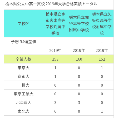
栃木県公立中高一貫校 2019年大学合格実績トータル
栃木県立宇
栃木県立矢
栃木県立佐
都宮東高等
板東高等学
学校名
野高等学校
学校附属中
校附属中学
附属中学校
学校
校
予想 R4偏差値
-
-
-
2019年
2019年
2019年
卒業人数
153
160
152
東京大
1
0
1
京都大
1
0
0
一橋大
0
0
0
東京工業大
0
0
0
北海道大
3
3
0
東北大
6
0
1