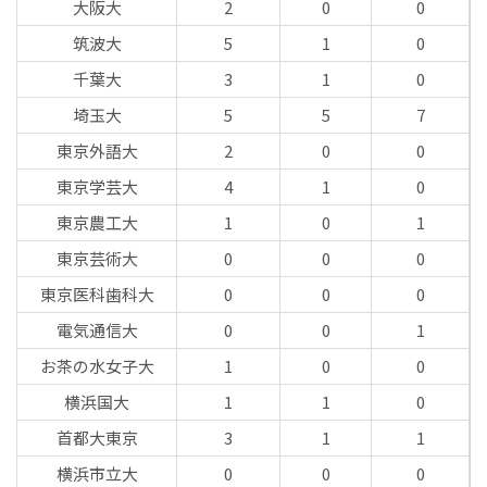
大阪大
2
0
0
筑波大
5
1
0
千葉大
3
1
0
埼玉大
5
5
7
東京外語大
2
0
0
東京学芸大
4
1
0
東京農工大
1
0
1
東京芸術大
0
0
0
東京医科歯科大
0
0
0
電気通信大
0
0
1
お茶の水女子大
1
0
0
横浜国大
1
1
0
首都大東京
3
1
1
横浜市立大
0
0
0