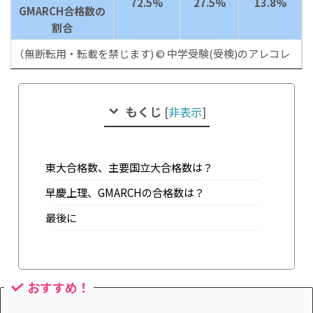
72.5%
27.5%
13.8%
GMARCH合格数の
割合
（無断転用・転載を禁じます) © 中学受験(受検)のアレコレ
もくじ
[
非表示
]
東大合格数、主要国立大合格数は？
早慶上理、GMARCHの合格数は？
最後に
おすすめ！