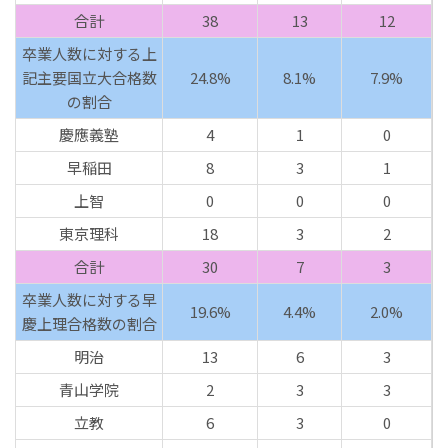
合計
38
13
12
卒業人数に対する上
記主要国立大合格数
24.8%
8.1%
7.9%
の割合
慶應義塾
4
1
0
早稲田
8
3
1
上智
0
0
0
東京理科
18
3
2
合計
30
7
3
卒業人数に対する早
19.6%
4.4%
2.0%
慶上理合格数の割合
明治
13
6
3
青山学院
2
3
3
立教
6
3
0