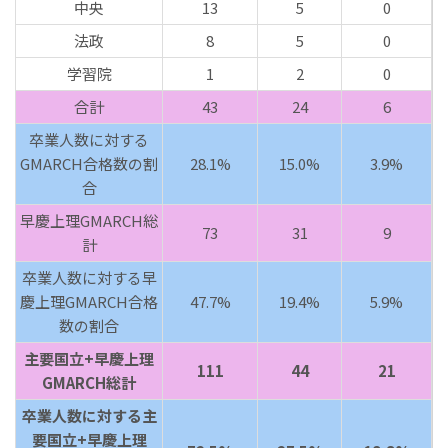
中央
13
5
0
法政
8
5
0
学習院
1
2
0
合計
43
24
6
卒業人数に対する
GMARCH合格数の割
28.1%
15.0%
3.9%
合
早慶上理GMARCH総
73
31
9
計
卒業人数に対する早
慶上理GMARCH合格
47.7%
19.4%
5.9%
数の割合
主要国立+早慶上理
111
44
21
GMARCH総計
卒業人数に対する主
要国立+早慶上理