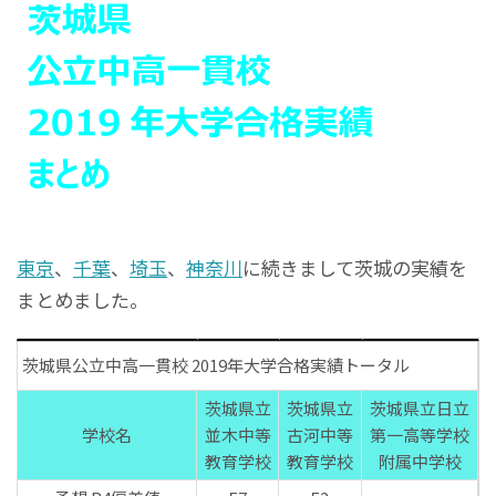
東京
、
千葉
、
埼玉
、
神奈川
に続きまして茨城の実績を
まとめました。
茨城県公立中高一貫校 2019年大学合格実績トータル
茨城県立
茨城県立
茨城県立日立
学校名
並木中等
古河中等
第一高等学校
教育学校
教育学校
附属中学校