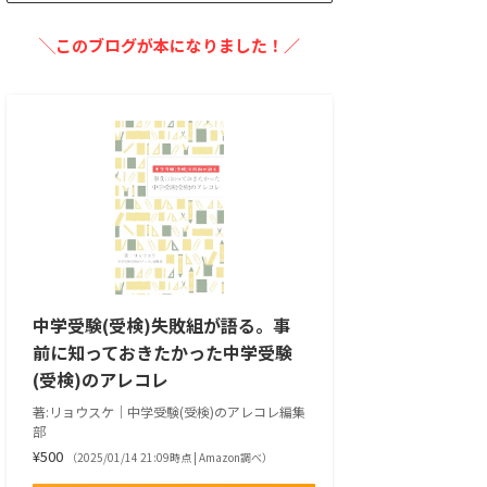
╲このブログが本になりました！／
中学受験(受検)失敗組が語る。事
前に知っておきたかった中学受験
(受検)のアレコレ
著:リョウスケ｜中学受験(受検)のアレコレ編集
部
¥500
（2025/01/14 21:09時点 | Amazon調べ）