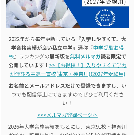
2022年から毎年更新している
『入学しやすくて、大
学合格実績が良い私立中学』
通称『
中学受験お得
校
』ランキングの
最新版
を
無料メルマガ
読者限定で
公開しています！
>>【お得校！】入りやすくて学力
が伸びる中高一貫校(東京・神奈川)(2027年受験用)
お名前とメールアドレスだけで登録できます
し、い
つでも配信停止にできますのでぜひご利用くださ
い！
>>>メルマガ登録ページへ
2026年大学合格実績をもとにし、東京91校・神奈川