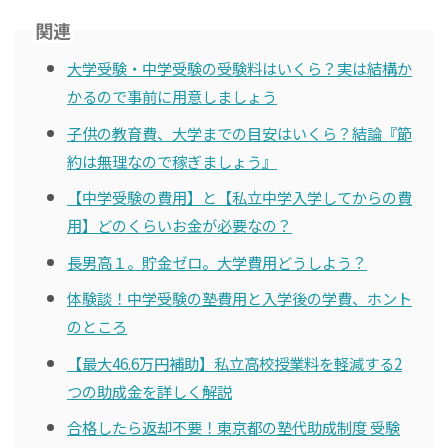
関連
大学受験・中学受験の受験料はいくら？実は結構か
かるので事前に用意しましょう
子供の教育費、大学までの目安はいくら？結論『節
約は無理なので稼ぎましょう』
【中学受験の費用】と【私立中学入学してからの費
用】どのくらいお金が必要なの？
長男高１。貯金ゼロ。大学費用どうしよう？
体験談！中学受験の塾費用と入学後の学費、ホント
のところ
【最大46.6万円補助】私立高校授業料を軽減する2
つの助成金を詳しく解説
合格したら返却不要！東京都の塾代助成制度 受験