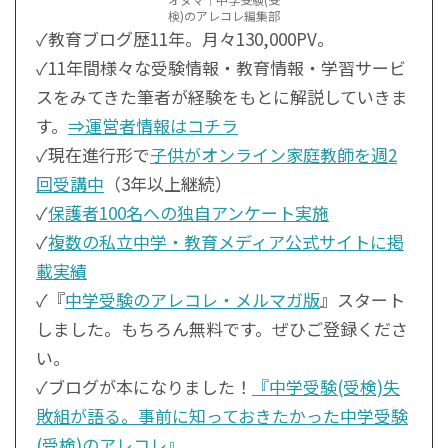
検)のアレコレ編集部
✓教育ブログ歴11年。月々130,000PV。
✓11年間様々な受験情報・教育情報・学習サービ
スをみてきた筆者が経験をもとに解説していきま
す。
⇒運営者情報はコチラ
✓現在進行形で
子供がオンライン家庭教師を週2
回受講中
（3年以上継続）
✓
保護者100名への独自アンケート実施
✓
複数の私立中学・教育メディア公式サイトに掲
載実績
✓『
中学受験のアレコレ・メルマガ版
』スタート
しました。もちろん無料です。ぜひご登録くださ
い。
✓ブログが本になりました！
『中学受験(受検)失
敗組が語る。事前に知っておきたかった中学受験
(受検)のアレコレ』