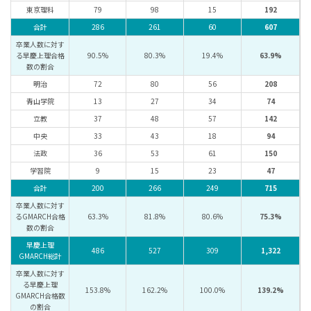
東京理科
79
98
15
192
合計
286
261
60
607
卒業人数に対す
る早慶上理合格
90.5%
80.3%
19.4%
63.9%
数の割合
明治
72
80
56
208
青山学院
13
27
34
74
立教
37
48
57
142
中央
33
43
18
94
法政
36
53
61
150
学習院
9
15
23
47
合計
200
266
249
715
卒業人数に対す
るGMARCH合格
63.3%
81.8%
80.6%
75.3%
数の割合
早慶上理
486
527
309
1,322
GMARCH総計
卒業人数に対す
る早慶上理
153.8%
162.2%
100.0%
139.2%
GMARCH合格数
の割合