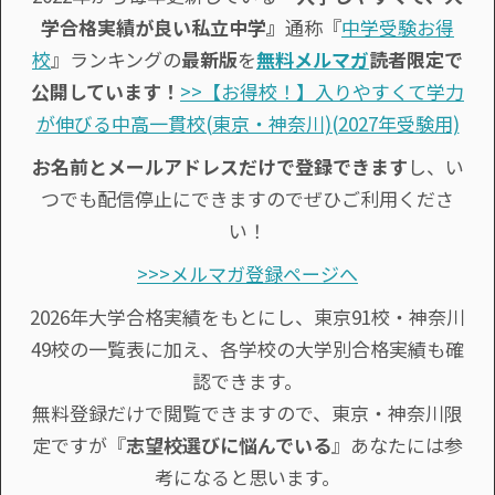
学合格実績が良い私立中学』
通称『
中学受験お得
校
』ランキングの
最新版
を
無料メルマガ
読者限定で
公開しています！
>>【お得校！】入りやすくて学力
が伸びる中高一貫校(東京・神奈川)(2027年受験用)
お名前とメールアドレスだけで登録できます
し、い
つでも配信停止にできますのでぜひご利用くださ
い！
>>>メルマガ登録ページへ
2026年大学合格実績をもとにし、東京91校・神奈川
49校の一覧表に加え、各学校の大学別合格実績も確
認できます。
無料登録だけで閲覧できますので、東京・神奈川限
定ですが『
志望校選びに悩んでいる
』あなたには参
考になると思います。