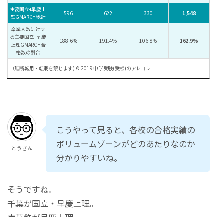
主要国立+早慶上
596
622
330
1,548
理GMARCH総計
卒業人数に対す
る主要国立+早慶
188.6%
191.4%
106.8%
162.9%
上理GMARCH合
格数の割合
（無断転用・転載を禁じます) © 2019 中学受験(受検)のアレコレ
こうやって見ると、各校の合格実績の
ボリュームゾーンがどのあたりなのか
とうさん
分かりやすいね。
そうですね。
千葉が国立・早慶上理。