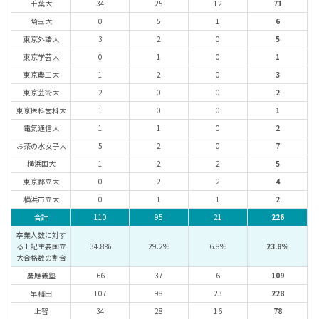
千葉大
34
25
12
71
埼玉大
0
5
1
6
東京外語大
3
2
0
5
東京学芸大
0
1
0
1
東京農工大
1
2
0
3
東京芸術大
2
0
0
2
東京医科歯科大
1
0
0
1
電気通信大
1
1
0
2
お茶の水女子大
5
2
0
7
横浜国大
1
2
2
5
東京都立大
0
2
2
4
横浜市立大
0
1
1
2
合計
110
95
21
226
卒業人数に対す
る上記主要国立
34.8%
29.2%
6.8%
23.8％
大合格数の割合
慶應義塾
66
37
6
109
早稲田
107
98
23
228
上智
34
28
16
78