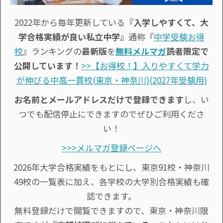
2022年から毎年更新している
『入学しやすくて、大
学合格実績が良い私立中学』
通称『
中学受験お得
校
』ランキングの
最新版
を
無料メルマガ
読者限定で
公開しています！
>>【お得校！】入りやすくて学力
が伸びる中高一貫校(東京・神奈川)(2027年受験用)
お名前とメールアドレスだけで登録できます
し、い
つでも配信停止にできますのでぜひご利用くださ
い！
>>>メルマガ登録ページへ
2026年大学合格実績をもとにし、東京91校・神奈川
49校の一覧表に加え、各学校の大学別合格実績も確
認できます。
無料登録だけで閲覧できますので、東京・神奈川限