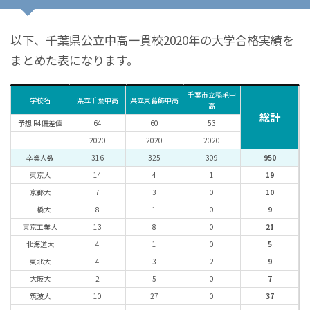
以下、千葉県公立中高一貫校2020年の大学合格実績を
まとめた表になります。
千葉市立稲毛中
学校名
県立千葉中高
県立東葛飾中高
高
総計
予想 R4偏差値
64
60
53
2020
2020
2020
卒業人数
316
325
309
950
東京大
14
4
1
19
京都大
7
3
0
10
一橋大
8
1
0
9
東京工業大
13
8
0
21
北海道大
4
1
0
5
東北大
4
3
2
9
大阪大
2
5
0
7
筑波大
10
27
0
37