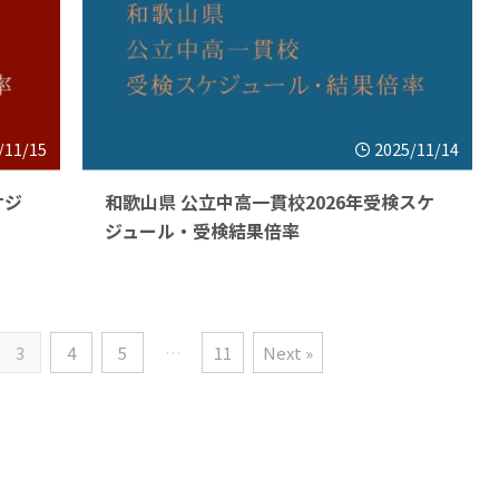
/11/15
2025/11/14
ケジ
和歌山県 公立中高一貫校2026年受検スケ
ジュール・受検結果倍率
3
4
5
…
11
Next »