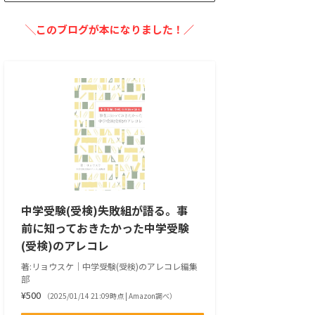
╲このブログが本になりました！／
中学受験(受検)失敗組が語る。事
前に知っておきたかった中学受験
(受検)のアレコレ
著:リョウスケ｜中学受験(受検)のアレコレ編集
部
¥500
（2025/01/14 21:09時点 | Amazon調べ）