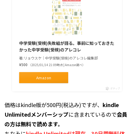
中学受験(受検)失敗組が語る。事前に知っておきた
かった中学受験(受検)のアレコレ
著:リョウスケ｜中学受験(受検)のアレコレ編集部
¥500
（2025/01/14 21:09時点 | Amazon調べ）
Amazon
ポチップ
価格はkindle版が500円(税込み)ですが、
kindle
Unlimitedメンバーシップ
に含まれているので
会員
の方は無料で読めます。
ちなみに
kindle Unlimitedは現在、30日間無料体