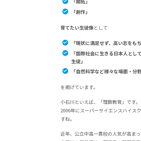
「開拓」
「創作」
育てたい生徒像
として
「現状に満足せず、高い志をも
「国際社会に生きる日本人とし
生徒」
「自然科学など様々な場面・分
を掲げています。
小石川といえば、「理数教育」です。
2006年にスーパーサイエンスハイス
すね。
近年、公立中高一貫校の人気が高まっ