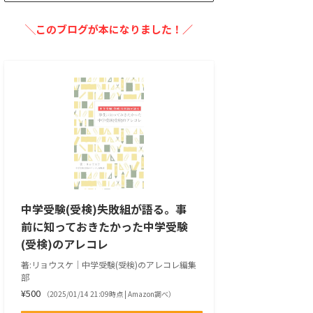
╲このブログが本になりました！／
中学受験(受検)失敗組が語る。事
前に知っておきたかった中学受験
(受検)のアレコレ
著:リョウスケ｜中学受験(受検)のアレコレ編集
部
¥500
（2025/01/14 21:09時点 | Amazon調べ）