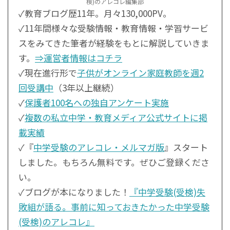
検)のアレコレ編集部
✓教育ブログ歴11年。月々130,000PV。
✓11年間様々な受験情報・教育情報・学習サービ
スをみてきた筆者が経験をもとに解説していきま
す。
⇒運営者情報はコチラ
✓現在進行形で
子供がオンライン家庭教師を週2
回受講中
（3年以上継続）
✓
保護者100名への独自アンケート実施
✓
複数の私立中学・教育メディア公式サイトに掲
載実績
✓『
中学受験のアレコレ・メルマガ版
』スタート
しました。もちろん無料です。ぜひご登録くださ
い。
✓ブログが本になりました！
『中学受験(受検)失
敗組が語る。事前に知っておきたかった中学受験
(受検)のアレコレ』