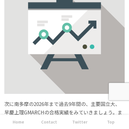
次に南多摩の2026年まで過去9年間の、主要国立大、
早慶上理GMARCHの合格実績をみていきましょう。ま
ずは主要国立大学の合格実績になります。(現役の数字
Home
Contact
Twitter
Top
です)