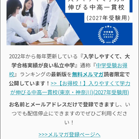
2022年から毎年更新している
『入学しやすくて、大
学合格実績が良い私立中学』
通称『
中学受験お得
校
』ランキングの
最新版
を
無料メルマガ
読者限定で
公開しています！
>>【お得校！】入りやすくて学力
が伸びる中高一貫校(東京・神奈川)(2027年受験用)
お名前とメールアドレスだけで登録できます
し、い
つでも配信停止にできますのでぜひご利用くださ
い！
>>>メルマガ登録ページへ