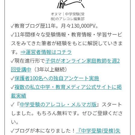
オヌマ｜中学受験(受
検)のアレコレ編集部
✓教育ブログ歴11年。月々130,000PV。
✓11年間様々な受験情報・教育情報・学習サービ
スをみてきた筆者が経験をもとに解説していきま
す。
⇒運営者情報はコチラ
✓現在進行形で
子供がオンライン家庭教師を週2
回受講中
（3年以上継続）
✓
保護者100名への独自アンケート実施
✓
複数の私立中学・教育メディア公式サイトに掲
載実績
✓『
中学受験のアレコレ・メルマガ版
』スタート
しました。もちろん無料です。ぜひご登録くださ
い。
✓ブログが本になりました！
『中学受験(受検)失