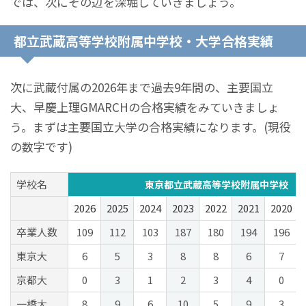
では、次にその辺を深堀していきましょう。
都立武蔵高等学校附属中学校・大学合格実績
次に武蔵付属の2026年まで過去9年間の、主要国立
大、早慶上理GMARCHの合格実績をみていきましょ
う。まずは主要国立大学の合格実績になります。(現役
の数字です)
学校名
東京都立武蔵高等学校附属中学校
2026
2025
2024
2023
2022
2021
2020
卒業人数
109
112
103
187
180
194
196
東京大
6
5
3
8
8
6
7
京都大
0
3
1
2
3
4
0
一橋大
8
9
6
10
5
9
3