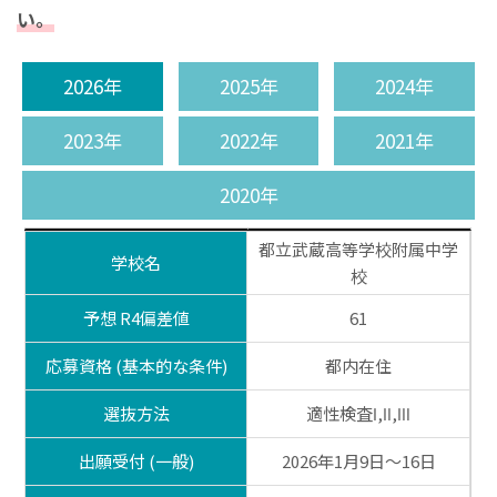
い。
2026年
2025年
2024年
2023年
2022年
2021年
2020年
都立武蔵高等学校附属中学
学校名
校
予想 R4偏差値
61
応募資格 (基本的な条件)
都内在住
選抜方法
適性検査Ⅰ,Ⅱ,Ⅲ
出願受付 (一般)
2026年1月9日～16日