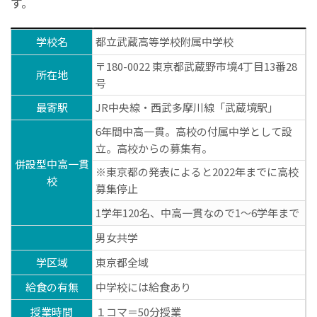
す。
学校名
都立武蔵高等学校附属中学校
〒180-0022 東京都武蔵野市境4丁目13番28
所在地
号
最寄駅
JR中央線・西武多摩川線「武蔵境駅」
6年間中高一貫。高校の付属中学として設
立。高校からの募集有。
併設型中高一貫
※東京都の発表によると2022年までに高校
校
募集停止
1学年120名、中高一貫なので1～6学年まで
男女共学
学区域
東京都全域
給食の有無
中学校には給食あり
授業時間
１コマ＝50分授業