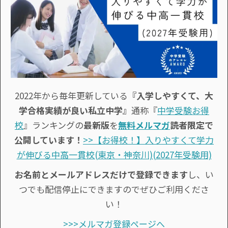
2022年から毎年更新している
『入学しやすくて、大
学合格実績が良い私立中学』
通称『
中学受験お得
校
』ランキングの
最新版
を
無料メルマガ
読者限定で
公開しています！
>>【お得校！】入りやすくて学力
が伸びる中高一貫校(東京・神奈川)(2027年受験用)
お名前とメールアドレスだけで登録できます
し、い
つでも配信停止にできますのでぜひご利用くださ
い！
>>>メルマガ登録ページへ