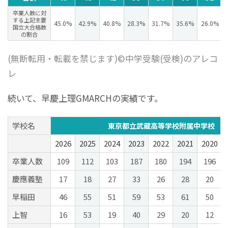
卒業人数に対
する上記主要
45.0%
42.9%
40.8%
28.3%
31.7%
35.6%
26.0%
国立大合格数
の割合
(無断転用・転載を禁じます)©中学受験(受検)のアレコ
レ
続いて、早慶上理GMARCHの実績です。
学校名
東京都立武蔵高等学校附属中学校
2026
2025
2024
2023
2022
2021
2020
卒業人数
109
112
103
187
180
194
196
慶應義塾
17
18
27
33
26
28
20
早稲田
46
55
51
59
53
61
50
上智
16
53
19
40
29
20
12