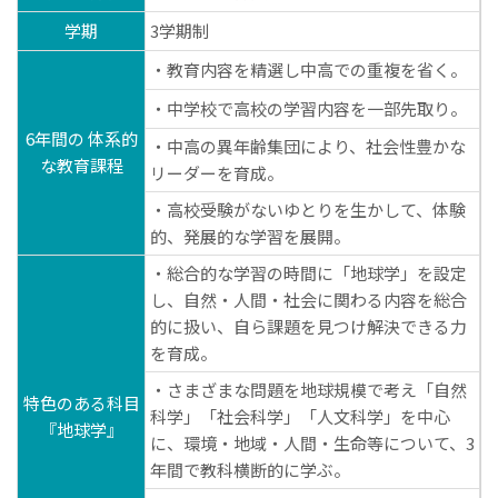
学期
3学期制
・教育内容を精選し中高での重複を省く。
・中学校で高校の学習内容を一部先取り。
6年間の 体系的
・中高の異年齢集団により、社会性豊かな
な教育課程
リーダーを育成。
・高校受験がないゆとりを生かして、体験
的、発展的な学習を展開。
・総合的な学習の時間に「地球学」を設定
し、自然・人間・社会に関わる内容を総合
的に扱い、自ら課題を見つけ解決できる力
を育成。
・さまざまな問題を地球規模で考え「自然
特色のある科目
科学」「社会科学」「人文科学」を中心
『地球学』
に、環境・地域・人間・生命等について、3
年間で教科横断的に学ぶ。