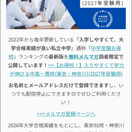
2022年から毎年更新している
『入学しやすくて、大
学合格実績が良い私立中学』
通称『
中学受験お得
校
』ランキングの
最新版
を
無料メルマガ
読者限定で
公開しています！
>>【お得校！】入りやすくて学力
が伸びる中高一貫校(東京・神奈川)(2027年受験用)
お名前とメールアドレスだけで登録できます
し、い
つでも配信停止にできますのでぜひご利用くださ
い！
>>>メルマガ登録ページへ
2026年大学合格実績をもとにし、東京91校・神奈川