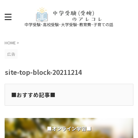
中学受験･高校受験･大学受験･教育費･子育ての話
HOME
>
広告
site-top-block-20211214
■おすすめ記事■
■オンライン学習■