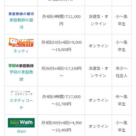
月4回(4時間)で11,000
派遣型・オ
小～高
家庭教師の銀
円
ンライン
卒生
河
月4回(50分x4回)=9,000
小～高
オンライン
～19,000円
卒生
ネッティ
月(60分x4回)=17,160円
派遣型・オ
年少〜
学研の家庭教
～
ンライン
社会人
師
月4回(4時間)で17,600
中～高
オンライン
スタディコー
～32,780円
卒生
チ
月4回(40分x4回)=4,900
小～高
オンライン
～10,400円
卒生
Wam