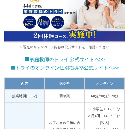
※現在のキャンペーン内容は公式サイトをご確認ください
■家庭教師のトライ 公式サイトへ>>
■トライのオンライン個別指導塾公式サイトへ>>
内容
訪問型
オンライン
授業時間(1コマ)
要相談
60分/90分/120分
・小学生 1コマ60分
×月4回 14,960円〜
お子さまの目標に合
(税込)