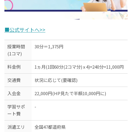
■公式サイトへ>>
授業時間
30分＝1,375円
(1コマ)
料金例
1ヵ月(1回60分(2コマ分) x 4)=240分=11,000円
交通費
状況に応じて(要確認)
入会金
22,000円(HP見たで半額10,000円に)
学習サポ
-
ート費
派遣エリ
全国47都道府県