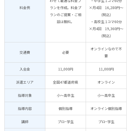
わせて最適な料金プ
・中学生 1コマ60分
料金例
ランを作成。料金プ
×月4回 16,280円〜
ランのご提案・ご相
(税込)
談は無料。
・高校生 1コマ60分
×月4回 19,360円〜
(税込)
オンラインなので不
交通費
必要
要
入会金
11,000円
11,000円
派遣エリア
全国47都道府県
オンライン
指導対象
小～高卒生
小～高卒生
指導内容
個別指導
オンライン個別指導
講師
プロ~学生
プロ~学生