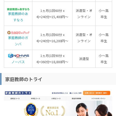
1ヵ月(1回60分 x
派遣型・オ
小～高
家庭教師のあ
4)=240分=15,400円～
ンライン
卒生
すなろ
1ヵ月(1回60分 x
派遣型・オ
小～高
家庭教師のガ
4)=240分=16,200円～
ンライン
卒生
ンバ
1ヵ月(1回90分 x
小～高
派遣型
ノーバス
4)=360分=18,800円～
卒生
家庭教師のトライ