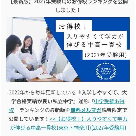
【最新版】2027年受験用のお得校ランキングを公開
しました！
2022年から毎年更新している
『入学しやすくて、大
学合格実績が良い私立中学』
通称『
中学受験お得
校
』ランキングの
最新版
を
無料メルマガ
読者限定で
公開しています！
>>【お得校！】入りやすくて学力
が伸びる中高一貫校(東京・神奈川)(2027年受験用)