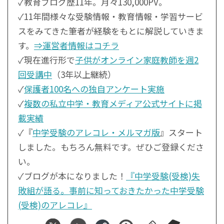
✓教育ブログ歴11年。月々130,000PV。
✓11年間様々な受験情報・教育情報・学習サービ
スをみてきた筆者が経験をもとに解説していきま
す。
⇒運営者情報はコチラ
✓現在進行形で
子供がオンライン家庭教師を週2
回受講中
（3年以上継続）
✓
保護者100名への独自アンケート実施
✓
複数の私立中学・教育メディア公式サイトに掲
載実績
✓『
中学受験のアレコレ・メルマガ版
』スタート
しました。もちろん無料です。ぜひご登録くださ
い。
✓ブログが本になりました！
『中学受験(受検)失
敗組が語る。事前に知っておきたかった中学受験
(受検)のアレコレ』